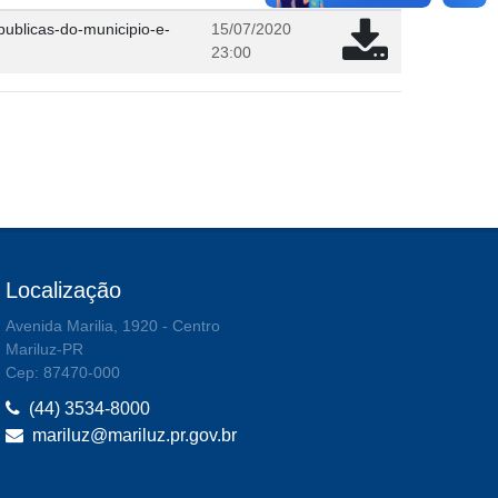
ublicas-do-municipio-e-
15/07/2020
23:00
Localização
Avenida Marilia, 1920 - Centro
Mariluz-PR
Cep: 87470-000
(44) 3534-8000
mariluz@mariluz.pr.gov.br