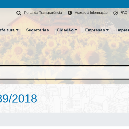
Portal da Transparência
Acesso à Informação
FAQ
efeitura
Secretarias
Cidadão
Empresas
Impre
89/2018