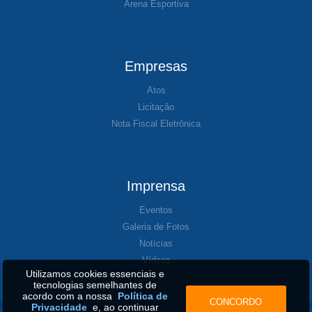
Arena Esportiva
Empresas
Atos
Licitação
Nota Fiscal Eletrônica
Imprensa
Eventos
Galeria de Fotos
Notícias
Vídeos
Utilizamos cookies essenciais e
tecnologias semelhantes de
acordo com a nossa
Política de
CONCORDO
Privacidade
e, ao continuar