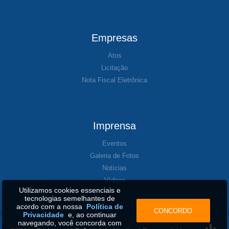
Empresas
Atos
Licitação
Nota Fiscal Eletrônica
Imprensa
Eventos
Galeria de Fotos
Notícias
Vídeos
Utilizamos cookies essenciais e
tecnologias semelhantes de
acordo com a nossa
Política de
CONCORDO
Privacidade
e, ao continuar
navegando, você concorda com