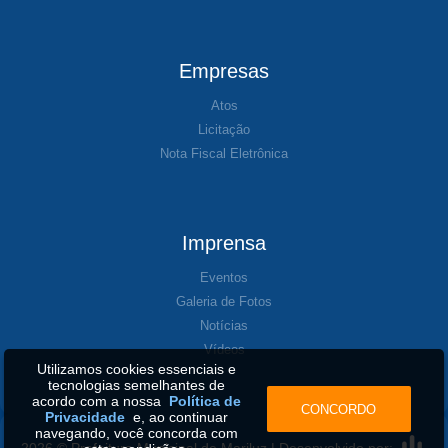
Empresas
Atos
Licitação
Nota Fiscal Eletrônica
Imprensa
Eventos
Galeria de Fotos
Notícias
Vídeos
Utilizamos cookies essenciais e
tecnologias semelhantes de
acordo com a nossa
Política de
CONCORDO
Privacidade
e, ao continuar
navegando, você concorda com
2026 © Prefeitura Municipal de Mariluz | Desenvolvido por: