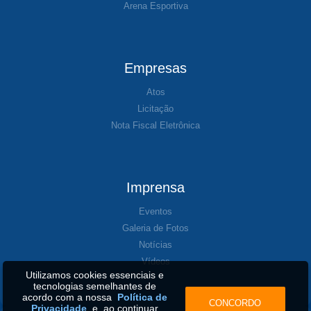
Arena Esportiva
Empresas
Atos
Licitação
Nota Fiscal Eletrônica
Imprensa
Eventos
Galeria de Fotos
Notícias
Vídeos
Utilizamos cookies essenciais e
tecnologias semelhantes de
acordo com a nossa
Política de
CONCORDO
Privacidade
e, ao continuar