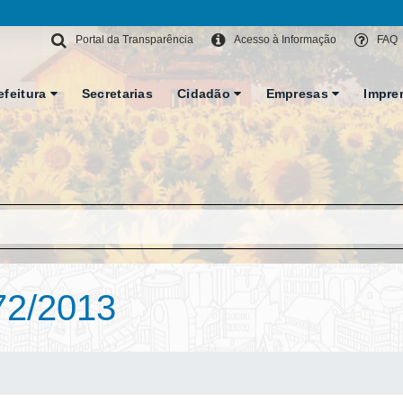
Portal da Transparência
Acesso à Informação
FAQ
efeitura
Secretarias
Cidadão
Empresas
Impre
72/2013