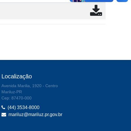
Localização
Avenida Marilia, 1920 - Centro
Mariluz-PR
Cep: 87470-000
(44) 3534-8000
mariluz@mariluz.pr.gov.br