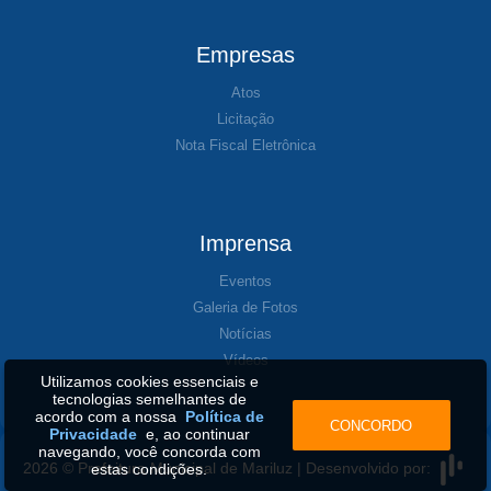
Empresas
Atos
Licitação
Nota Fiscal Eletrônica
Imprensa
Eventos
Galeria de Fotos
Notícias
Vídeos
Utilizamos cookies essenciais e
tecnologias semelhantes de
acordo com a nossa
Política de
CONCORDO
Privacidade
e, ao continuar
navegando, você concorda com
2026 © Prefeitura Municipal de Mariluz | Desenvolvido por:
estas condições.