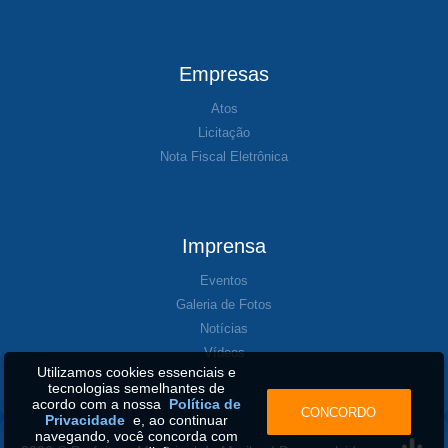
Empresas
Atos
Licitação
Nota Fiscal Eletrônica
Imprensa
Eventos
Galeria de Fotos
Notícias
Vídeos
Utilizamos cookies essenciais e
tecnologias semelhantes de
acordo com a nossa
Política de
CONCORDO
Privacidade
e, ao continuar
navegando, você concorda com