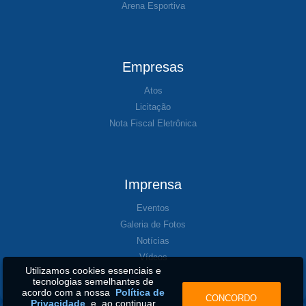
Arena Esportiva
Empresas
Atos
Licitação
Nota Fiscal Eletrônica
Imprensa
Eventos
Galeria de Fotos
Notícias
Vídeos
Utilizamos cookies essenciais e
tecnologias semelhantes de
acordo com a nossa
Política de
CONCORDO
Privacidade
e, ao continuar