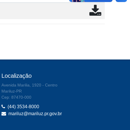
Localização
Avenida Marilia, 1920 - Centro
Mariluz-PR
Cep: 87470-000
(44) 3534-8000
mariluz@mariluz.pr.gov.br