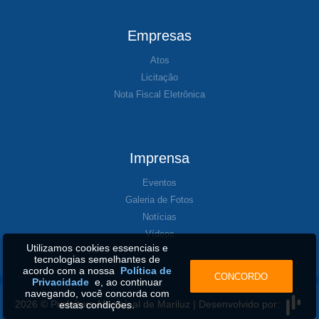
Empresas
Atos
Licitação
Nota Fiscal Eletrônica
Imprensa
Eventos
Galeria de Fotos
Notícias
Vídeos
Utilizamos cookies essenciais e
tecnologias semelhantes de
acordo com a nossa
Política de
CONCORDO
Privacidade
e, ao continuar
navegando, você concorda com
2026 © Prefeitura Municipal de Mariluz | Desenvolvido por:
estas condições.