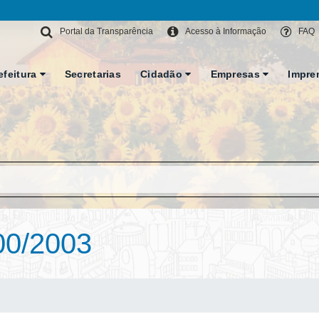
Portal da Transparência
Acesso à Informação
FAQ
efeitura
Secretarias
Cidadão
Empresas
Impre
00/2003