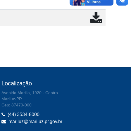
Localização
Avenida Marilia, 1920 - Centro
Mariluz-PR
Cep: 87470-000
(44) 3534-8000
mariluz@mariluz.pr.gov.br