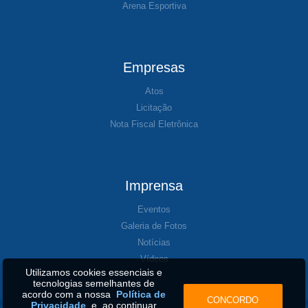
Arena Esportiva
Empresas
Atos
Licitação
Nota Fiscal Eletrônica
Imprensa
Eventos
Galeria de Fotos
Notícias
Vídeos
Utilizamos cookies essenciais e
tecnologias semelhantes de
acordo com a nossa
Política de
CONCORDO
Privacidade
e, ao continuar