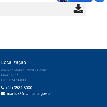
Localização
Avenida Marilia, 1920 - Centro
Mariluz-PR
Cep: 87470-000
(44) 3534-8000
mariluz@mariluz.pr.gov.br