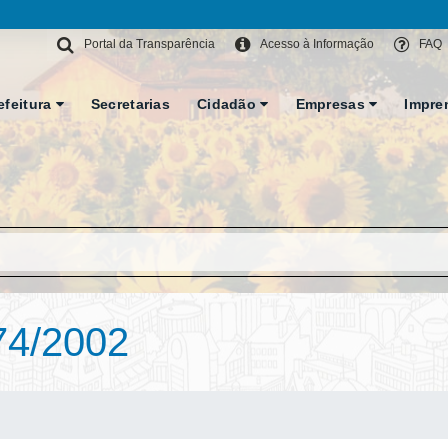
Portal da Transparência
Acesso à Informação
FAQ
efeitura
Secretarias
Cidadão
Empresas
Impre
74/2002