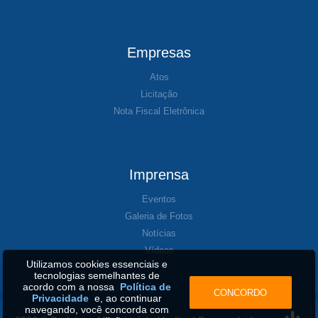
Empresas
Atos
Licitação
Nota Fiscal Eletrônica
Imprensa
Eventos
Galeria de Fotos
Notícias
Vídeos
Utilizamos cookies essenciais e
tecnologias semelhantes de
acordo com a nossa
Política de
CONCORDO
Privacidade
e, ao continuar
navegando, você concorda com