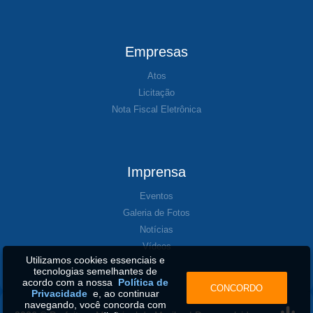
Empresas
Atos
Licitação
Nota Fiscal Eletrônica
Imprensa
Eventos
Galeria de Fotos
Notícias
Vídeos
Utilizamos cookies essenciais e
tecnologias semelhantes de
acordo com a nossa
Política de
CONCORDO
Privacidade
e, ao continuar
navegando, você concorda com