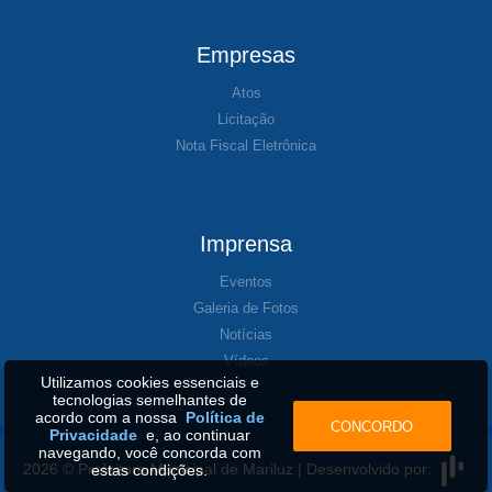
Empresas
Atos
Licitação
Nota Fiscal Eletrônica
Imprensa
Eventos
Galeria de Fotos
Notícias
Vídeos
Utilizamos cookies essenciais e
tecnologias semelhantes de
acordo com a nossa
Política de
CONCORDO
Privacidade
e, ao continuar
navegando, você concorda com
2026 © Prefeitura Municipal de Mariluz | Desenvolvido por:
estas condições.