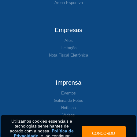
Arena Esportiva
Empresas
Atos
Licitação
Nota Fiscal Eletrônica
Imprensa
Eventos
Galeria de Fotos
Notícias
Vídeos
Utilizamos cookies essenciais e
tecnologias semelhantes de
acordo com a nossa
Política de
CONCORDO
Privacidade
e, ao continuar