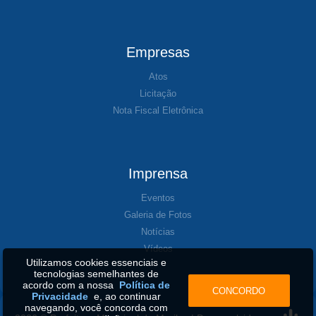
Empresas
Atos
Licitação
Nota Fiscal Eletrônica
Imprensa
Eventos
Galeria de Fotos
Notícias
Vídeos
Utilizamos cookies essenciais e
tecnologias semelhantes de
acordo com a nossa
Política de
CONCORDO
Privacidade
e, ao continuar
navegando, você concorda com