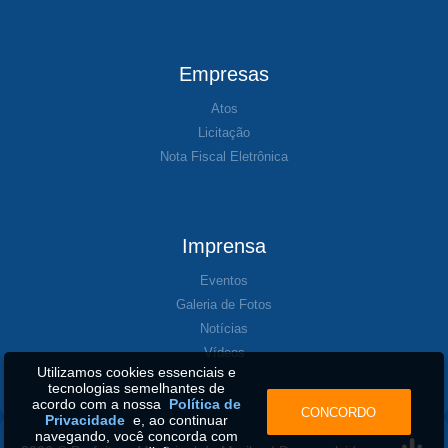
Empresas
Atos
Licitação
Nota Fiscal Eletrônica
Imprensa
Eventos
Galeria de Fotos
Notícias
Vídeos
Utilizamos cookies essenciais e
tecnologias semelhantes de
acordo com a nossa
Política de
CONCORDO
Privacidade
e, ao continuar
navegando, você concorda com