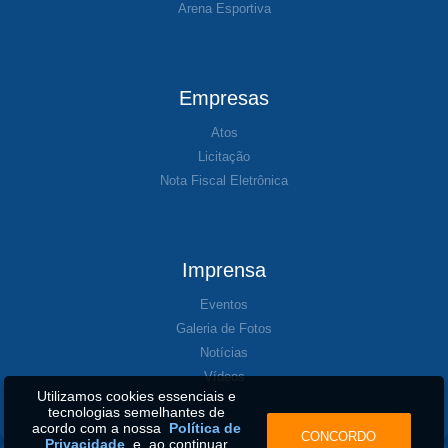
Arena Esportiva
Empresas
Atos
Licitação
Nota Fiscal Eletrônica
Imprensa
Eventos
Galeria de Fotos
Notícias
Vídeos
Utilizamos cookies essenciais e
tecnologias semelhantes de
acordo com a nossa
Política de
CONCORDO
Privacidade
e, ao continuar