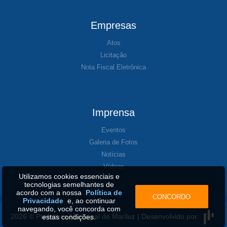
Empresas
Atos
Licitação
Nota Fiscal Eletrônica
Imprensa
Eventos
Galeria de Fotos
Notícias
Vídeos
Utilizamos cookies essenciais e
tecnologias semelhantes de
acordo com a nossa
Política de
CONCORDO
Privacidade
e, ao continuar
navegando, você concorda com
2026 © Prefeitura Municipal de Mariluz | Desenvolvido por:
estas condições.