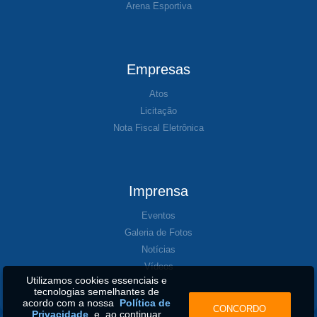
Arena Esportiva
Empresas
Atos
Licitação
Nota Fiscal Eletrônica
Imprensa
Eventos
Galeria de Fotos
Notícias
Vídeos
Utilizamos cookies essenciais e
tecnologias semelhantes de
acordo com a nossa
Política de
CONCORDO
Privacidade
e, ao continuar