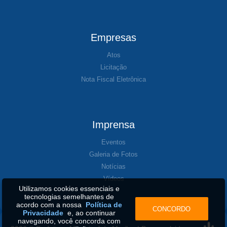
Empresas
Atos
Licitação
Nota Fiscal Eletrônica
Imprensa
Eventos
Galeria de Fotos
Notícias
Vídeos
Utilizamos cookies essenciais e
tecnologias semelhantes de
acordo com a nossa
Política de
CONCORDO
Privacidade
e, ao continuar
navegando, você concorda com