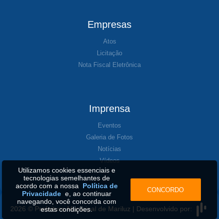
Empresas
Atos
Licitação
Nota Fiscal Eletrônica
Imprensa
Eventos
Galeria de Fotos
Notícias
Vídeos
Utilizamos cookies essenciais e
tecnologias semelhantes de
acordo com a nossa
Política de
CONCORDO
Privacidade
e, ao continuar
navegando, você concorda com
2026 © Prefeitura Municipal de Mariluz | Desenvolvido por:
estas condições.