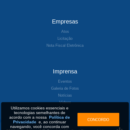
Empresas
Atos
Licitação
Nota Fiscal Eletrônica
Imprensa
Eventos
Galeria de Fotos
Notícias
Vídeos
Utilizamos cookies essenciais e
tecnologias semelhantes de
acordo com a nossa
Política de
CONCORDO
Privacidade
e, ao continuar
navegando, você concorda com