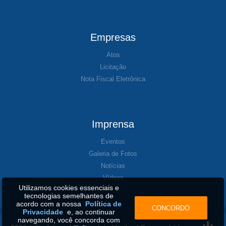
Empresas
Atos
Licitação
Nota Fiscal Eletrônica
Imprensa
Eventos
Galeria de Fotos
Notícias
Vídeos
Utilizamos cookies essenciais e
tecnologias semelhantes de
acordo com a nossa
Política de
CONCORDO
Privacidade
e, ao continuar
navegando, você concorda com