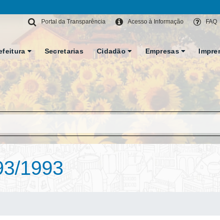
Portal da Transparência
Acesso à Informação
FAQ
efeitura
Secretarias
Cidadão
Empresas
Impre
93/1993