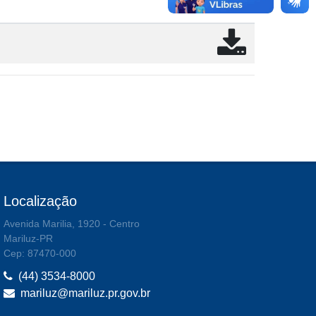
Localização
Avenida Marilia, 1920 - Centro
Mariluz-PR
Cep: 87470-000
(44) 3534-8000
mariluz@mariluz.pr.gov.br