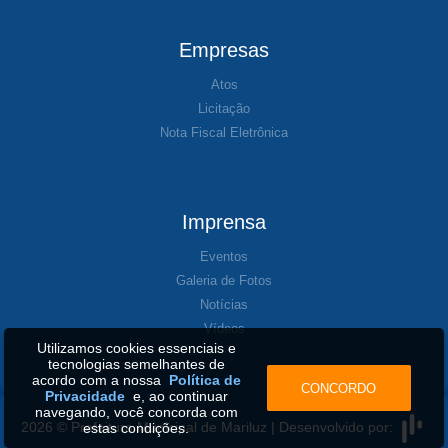
Empresas
Atos
Licitação
Nota Fiscal Eletrônica
Imprensa
Eventos
Galeria de Fotos
Notícias
Vídeos
Utilizamos cookies essenciais e
tecnologias semelhantes de
acordo com a nossa
Política de
CONCORDO
Privacidade
e, ao continuar
navegando, você concorda com
2026 © Prefeitura Municipal de Mariluz | Desenvolvido por:
estas condições.