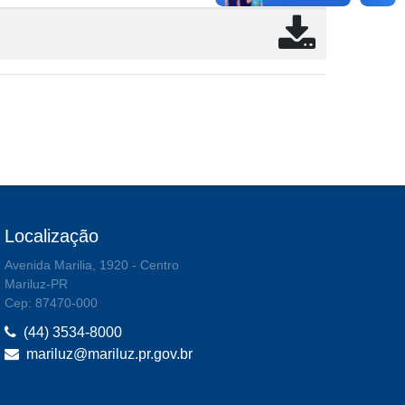
Localização
Avenida Marilia, 1920 - Centro
Mariluz-PR
Cep: 87470-000
(44) 3534-8000
mariluz@mariluz.pr.gov.br