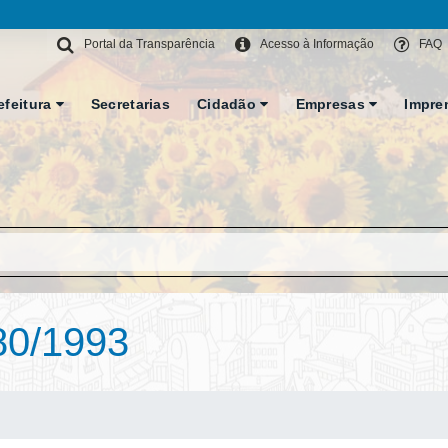
Portal da Transparência
Acesso à Informação
FAQ
efeitura
Secretarias
Cidadão
Empresas
Impre
80/1993