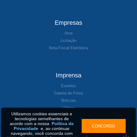
Empresas
Atos
Licitação
Nota Fiscal Eletrônica
Imprensa
Eventos
Galeria de Fotos
Notícias
Vídeos
Utilizamos cookies essenciais e
tecnologias semelhantes de
acordo com a nossa
Política de
CONCORDO
Privacidade
e, ao continuar
navegando, você concorda com