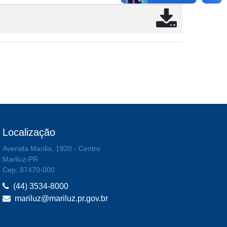
Localização
Avenida Marilia, 1920 - Centro
Mariluz-PR
Cep: 87470-000
(44) 3534-8000
mariluz@mariluz.pr.gov.br