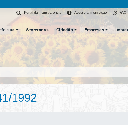
Portal da Transparência
Acesso à Informação
FAQ
efeitura
Secretarias
Cidadão
Empresas
Impre
41/1992