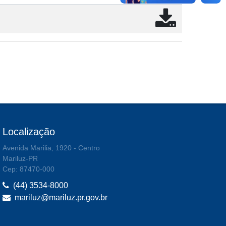
Localização
Avenida Marilia, 1920 - Centro
Mariluz-PR
Cep: 87470-000
(44) 3534-8000
mariluz@mariluz.pr.gov.br