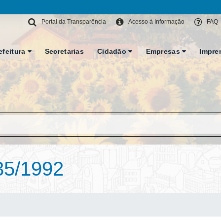
Portal da Transparência
Acesso à Informação
FAQ
efeitura
Secretarias
Cidadão
Empresas
Impre
35/1992