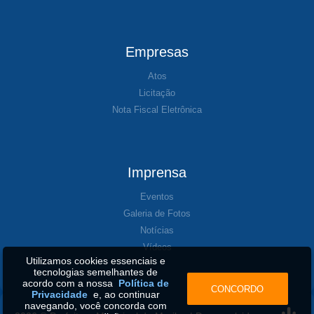
Empresas
Atos
Licitação
Nota Fiscal Eletrônica
Imprensa
Eventos
Galeria de Fotos
Notícias
Vídeos
Utilizamos cookies essenciais e
tecnologias semelhantes de
acordo com a nossa
Política de
CONCORDO
Privacidade
e, ao continuar
navegando, você concorda com