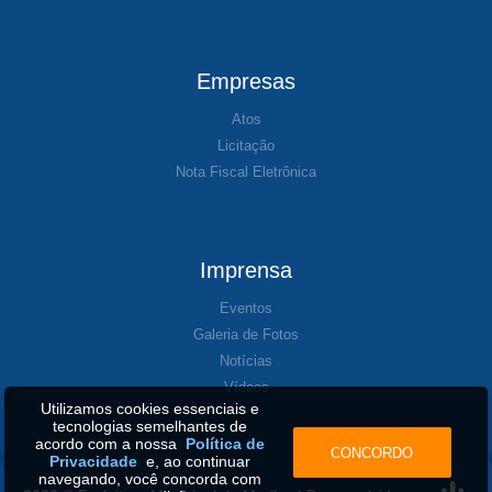
Empresas
Atos
Licitação
Nota Fiscal Eletrônica
Imprensa
Eventos
Galeria de Fotos
Notícias
Vídeos
Utilizamos cookies essenciais e
tecnologias semelhantes de
acordo com a nossa
Política de
CONCORDO
Privacidade
e, ao continuar
navegando, você concorda com