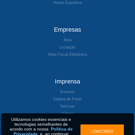
Arena Esportiva
Empresas
Atos
Licitação
Nota Fiscal Eletrônica
Imprensa
Eventos
Galeria de Fotos
Notícias
Vídeos
Utilizamos cookies essenciais e
tecnologias semelhantes de
acordo com a nossa
Política de
CONCORDO
Privacidade
e, ao continuar