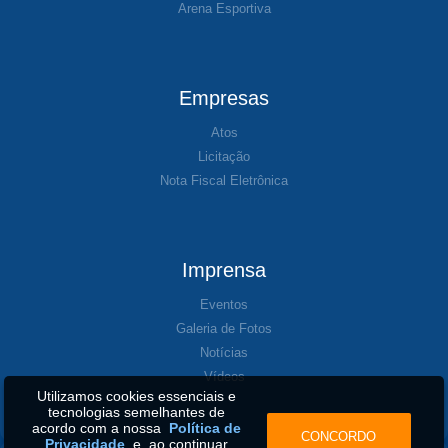
Arena Esportiva
Empresas
Atos
Licitação
Nota Fiscal Eletrônica
Imprensa
Eventos
Galeria de Fotos
Notícias
Vídeos
Utilizamos cookies essenciais e
tecnologias semelhantes de
acordo com a nossa
Política de
CONCORDO
Privacidade
e, ao continuar