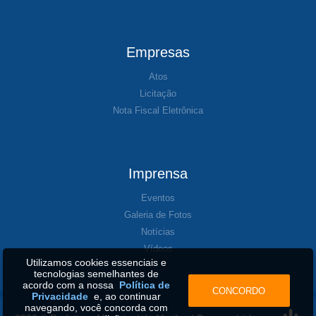
Empresas
Atos
Licitação
Nota Fiscal Eletrônica
Imprensa
Eventos
Galeria de Fotos
Notícias
Vídeos
Utilizamos cookies essenciais e
tecnologias semelhantes de
acordo com a nossa
Política de
CONCORDO
Privacidade
e, ao continuar
navegando, você concorda com