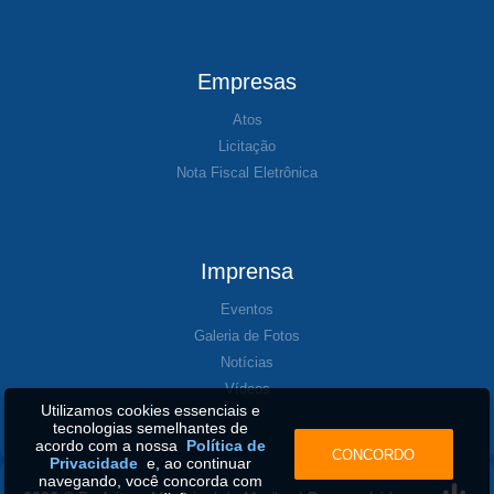
Empresas
Atos
Licitação
Nota Fiscal Eletrônica
Imprensa
Eventos
Galeria de Fotos
Notícias
Vídeos
Utilizamos cookies essenciais e
tecnologias semelhantes de
acordo com a nossa
Política de
CONCORDO
Privacidade
e, ao continuar
navegando, você concorda com