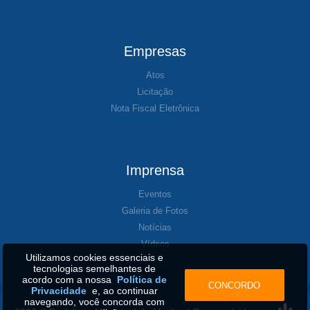
Empresas
Atos
Licitação
Nota Fiscal Eletrônica
Imprensa
Eventos
Galeria de Fotos
Notícias
Vídeos
Utilizamos cookies essenciais e
tecnologias semelhantes de
acordo com a nossa
Política de
CONCORDO
Privacidade
e, ao continuar
navegando, você concorda com