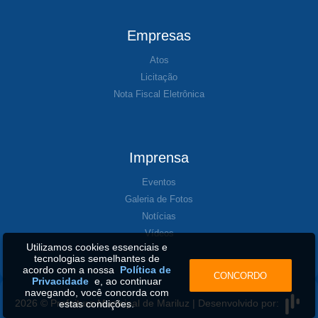
Empresas
Atos
Licitação
Nota Fiscal Eletrônica
Imprensa
Eventos
Galeria de Fotos
Notícias
Vídeos
Utilizamos cookies essenciais e
tecnologias semelhantes de
acordo com a nossa
Política de
CONCORDO
Privacidade
e, ao continuar
navegando, você concorda com
2026 © Prefeitura Municipal de Mariluz | Desenvolvido por:
estas condições.