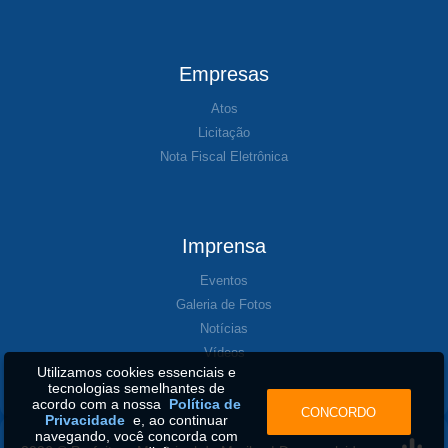
Empresas
Atos
Licitação
Nota Fiscal Eletrônica
Imprensa
Eventos
Galeria de Fotos
Notícias
Vídeos
Utilizamos cookies essenciais e
tecnologias semelhantes de
acordo com a nossa
Política de
CONCORDO
Privacidade
e, ao continuar
navegando, você concorda com