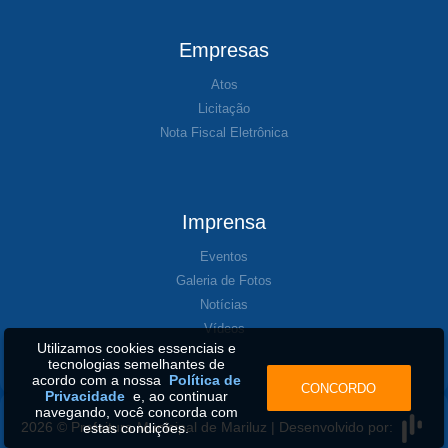
Empresas
Atos
Licitação
Nota Fiscal Eletrônica
Imprensa
Eventos
Galeria de Fotos
Notícias
Vídeos
Utilizamos cookies essenciais e
tecnologias semelhantes de
acordo com a nossa
Política de
CONCORDO
Privacidade
e, ao continuar
navegando, você concorda com
2026 © Prefeitura Municipal de Mariluz | Desenvolvido por:
estas condições.