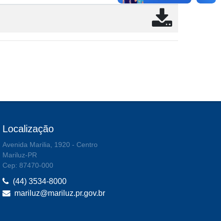
Localização
Avenida Marilia, 1920 - Centro
Mariluz-PR
Cep: 87470-000
(44) 3534-8000
mariluz@mariluz.pr.gov.br