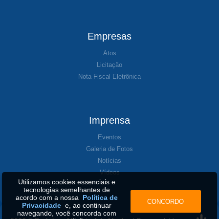
Empresas
Atos
Licitação
Nota Fiscal Eletrônica
Imprensa
Eventos
Galeria de Fotos
Notícias
Vídeos
Utilizamos cookies essenciais e
tecnologias semelhantes de
acordo com a nossa
Política de
CONCORDO
Privacidade
e, ao continuar
navegando, você concorda com