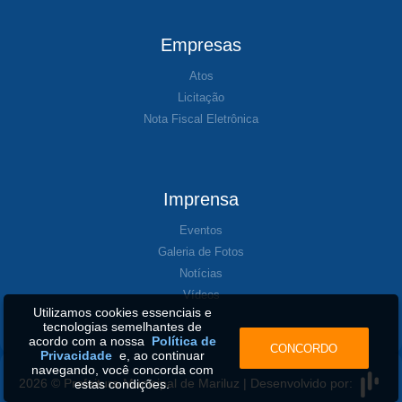
Empresas
Atos
Licitação
Nota Fiscal Eletrônica
Imprensa
Eventos
Galeria de Fotos
Notícias
Vídeos
Utilizamos cookies essenciais e
tecnologias semelhantes de
acordo com a nossa
Política de
CONCORDO
Privacidade
e, ao continuar
navegando, você concorda com
2026 © Prefeitura Municipal de Mariluz | Desenvolvido por:
estas condições.