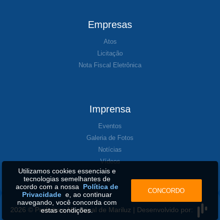
Empresas
Atos
Licitação
Nota Fiscal Eletrônica
Imprensa
Eventos
Galeria de Fotos
Notícias
Vídeos
Utilizamos cookies essenciais e
tecnologias semelhantes de
acordo com a nossa
Política de
CONCORDO
Privacidade
e, ao continuar
navegando, você concorda com
2026 © Prefeitura Municipal de Mariluz | Desenvolvido por:
estas condições.