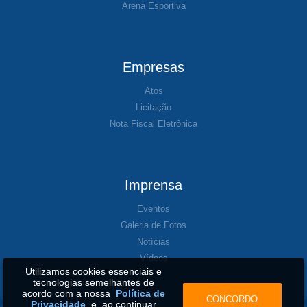
Arena Esportiva
Empresas
Atos
Licitação
Nota Fiscal Eletrônica
Imprensa
Eventos
Galeria de Fotos
Notícias
Vídeos
Utilizamos cookies essenciais e
tecnologias semelhantes de
acordo com a nossa
Política de
CONCORDO
Privacidade
e, ao continuar