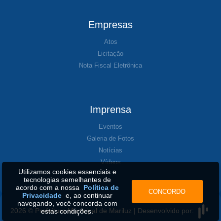
Empresas
Atos
Licitação
Nota Fiscal Eletrônica
Imprensa
Eventos
Galeria de Fotos
Notícias
Vídeos
Utilizamos cookies essenciais e
tecnologias semelhantes de
acordo com a nossa
Política de
CONCORDO
Privacidade
e, ao continuar
navegando, você concorda com
2026 © Prefeitura Municipal de Mariluz | Desenvolvido por:
estas condições.