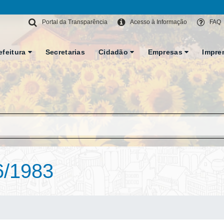
Portal da Transparência
Acesso à Informação
FAQ
efeitura
Secretarias
Cidadão
Empresas
Impre
6/1983