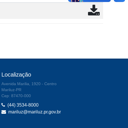
Localização
Avenida Marilia, 1920 - Centro
Mariluz-PR
Cep: 87470-000
(44) 3534-8000
mariluz@mariluz.pr.gov.br